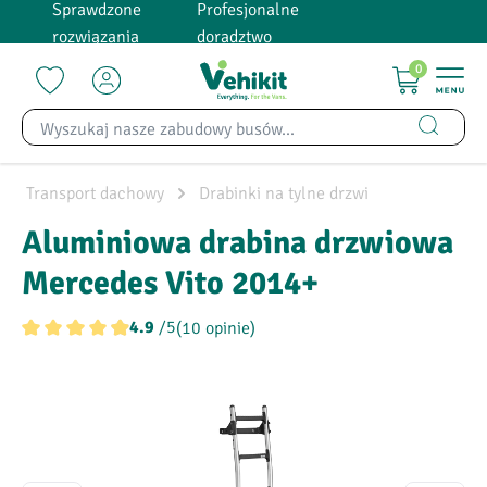
Sprawdzone
Profesjonalne
wnej zawartości
rozwiązania
doradztwo
0
Transport dachowy
Drabinki na tylne drzwi
Aluminiowa drabina drzwiowa
Mercedes Vito 2014+
/5
(10 opinie)
4.9
Średnia ocena 4.9 z 5 gwiazdek
Pomiń galerię zdjęć