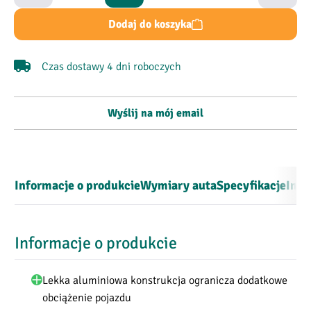
Dodaj do koszyka
Czas dostawy 4 dni roboczych
Wyślij na mój email
Informacje o produkcie
Wymiary auta
Specyfikacje
Inst
Informacje o produkcie
Lekka aluminiowa konstrukcja ogranicza dodatkowe
obciążenie pojazdu