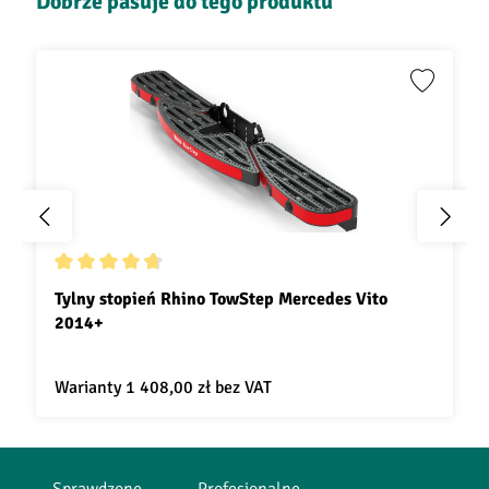
Dobrze pasuje do tego produktu
Średnia ocena 4.7 z 5 gwiazdek
Tylny stopień Rhino TowStep Mercedes Vito
2014+
Warianty
1 408,00 zł
bez VAT
Sprawdzone
Profesjonalne