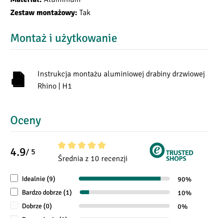
Tak
Zestaw montażowy:
Wysokość pojazdu (mm)
1910
1910
H
Montaż i użytkowanie
Objętość załadunku (m³)
5,5
6,0
Instrukcja montażu aluminiowej drabiny drzwiowej
Obciążenie dachu (kg)
150
150
Rhino | H1
Oceny
4.9
/ 5
Średnia ocena 4.9 z 5 gwiazdek
Średnia z 10 recenzji
Idealnie (9)
90%
Bardzo dobrze (1)
10%
Dobrze (0)
0%