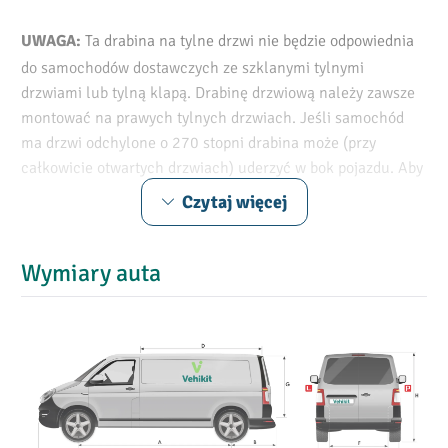
Ta drabina na tylne drzwi nie będzie odpowiednia
UWAGA:
do samochodów dostawczych ze szklanymi tylnymi
drzwiami lub tylną klapą. Drabinę drzwiową należy zawsze
montować na prawych tylnych drzwiach. Jeśli samochód
ma drzwi odchylone o 270 stopni drabina może (przy
całkowicie otwartych drzwiach) uderzyć w bok pojazdu. Aby
uniknąć uszkodzeń, zalecamy nałożenie gumy na bok
Czytaj więcej
pojazdu, jeśli ten jej nie posiada.
Łatwo i bezpiecznie załaduj materiały
Wymiary auta
na dach swojego Mercedes Vito.
Wysokiej jakości aluminiowa drabina na tylne drzwi
Drabina drzwiowa jest zarówno bardzo wytrzymała, jak i
niezwykle lekka dzięki zastosowaniu bardzo wytrzymałego
stopu aluminium i wzmocnionych włóknem szklanym
nylonowych stopni. Drabina jest antypoślizgowa przez cały