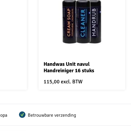
5 van 5 sterren
Handwas Unit navul
Handreiniger 16 stuks
115,00
excl. BTW
ropa
Betrouwbare verzending