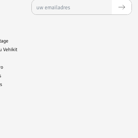
E-mailadres*
tage
u Vehikit
ro
s
s