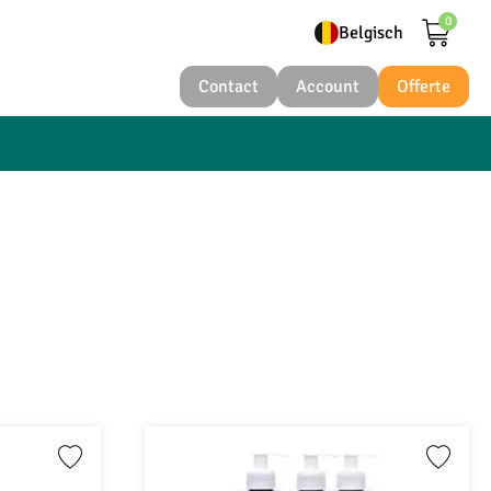
0
Belgisch
Contact
Account
Offerte
Nederlands
Deutsch
Belgisch
Belgique
Österreichisch
Français
Polski