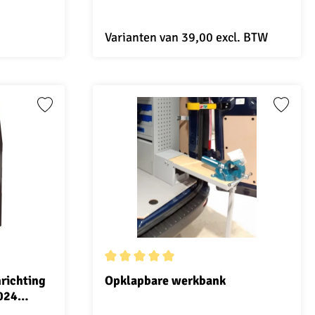
Varianten van
39,00
excl. BTW
4.7 van 5 sterren
Gemiddelde waardering van 5 van 5 sterren
richting
Opklapbare werkbank
024
ijde van