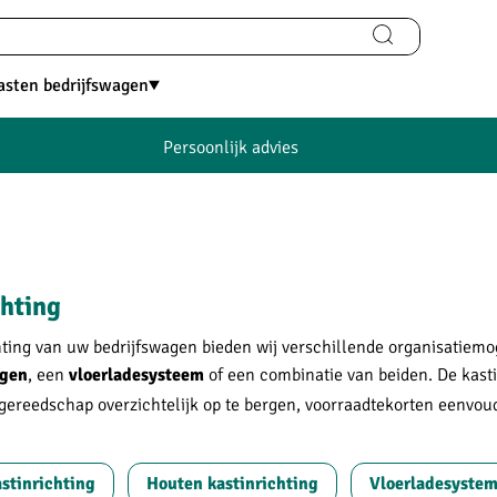
asten bedrijfswagen
Persoonlijk advies
chting
hting van uw bedrijfswagen bieden wij verschillende organisatiem
, een
of een combinatie van beiden. De kas
ngen
vloerladesysteem
gereedschap overzichtelijk op te bergen, voorraadtekorten eenvoud
stinrichting
Houten kastinrichting
Vloerladesyste