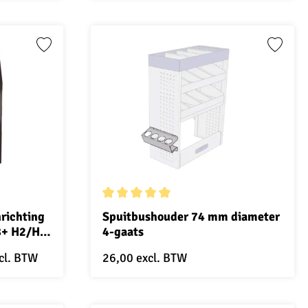
4.7 van 5 sterren
Gemiddelde waardering van 5 van 5 sterren
richting
Spuitbushouder 74 mm diameter
8+ H2/H3
4-gaats
 de
cl. BTW
26,00
excl. BTW
0x1650 mm