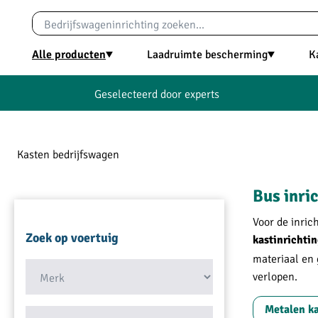
oekopdracht
Ga naar de hoofdnavigatie
Alle producten
Laadruimte bescherming
K
Geselecteerd door experts
Kasten bedrijfswagen
Bus inri
Voor de inric
Zoek op voertuig
kastinrichti
materiaal en 
verlopen.
Metalen ka