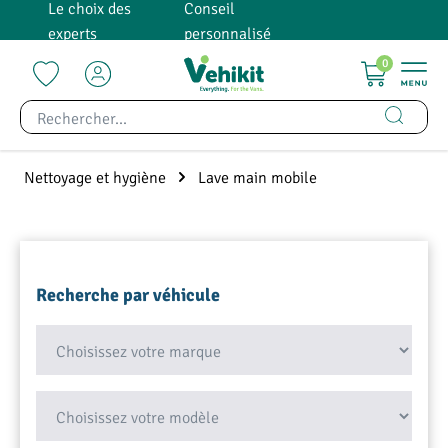
Le choix des
Conseil
tenu principal
experts
personnalisé
0
Nettoyage et hygiène
Lave main mobile
Recherche par véhicule