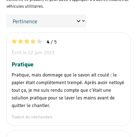
véhicules utilitaires.
Papier
Une bonne hygiène des mains nécessite également un bon
séchage. Cette étape permet d'éliminer 40% des bactéries.
Une poubelle de petite contenance vous permet de jeter les
/ 5
4
papiers usagers.
Note moyenne de 4 sur 5 étoiles
Écrit le 22 juin 2023
Désinfectant
Pratique
Vous pouvez également remplir une bouteille
Pratique, mais dommage que le savon ait coulé : le
supplémentaire de désinfection ou d'un autre produit de
papier était complètement trempé. Après avoir nettoyé
nettoyage avec une pompe. De cette façon, vous êtes bien
tout ça, je me suis rendu compte que c'était une
protégé des bactéries.
solution pratique pour se laver les mains avant de
quitter le chantier.
Traduit du néerlandais