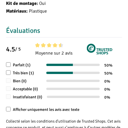
Oui
Kit de montage:
Plastique
Matériaux:
Évaluations
Gardez vos mains propres lors de vos déplacements
Découvrez notre unité de lavage pour mains. Complet et
4.5
/ 5
simple à transporter il convient à tout type de véhicule
Note moyenne de 4.5 sur 5 étoiles
Moyenne sur 2 avis
utilitaire. Il permet d'avoir à portée de main un savon, une
Parfait (1)
50%
source d'eau et du papier. Ce produit est recommandé pour
Très bien (1)
les taches salissantes.
50%
Bien (0)
0%
Savon
Acceptable (0)
0%
Insatisfaisant (0)
Ce produit est livré avec 3 Bouteilles de 380ml (x1 Savon
0%
main, x1 Gel, x1 Crème main) .
Afficher uniquement les avis avec texte
Le distributeur peut facilement être rempli avec votre savon
Collecté selon les conditions d'utilisation de Trusted Shops. Cet avis
préféré. Vehikit propose aussi des recharges.
concerne ce produit, et peut aussi s’appliquer à d’autres modèles de