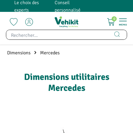
Le choix des
Conseil
tenu principal
experts
personnalisé
0
Dimensions
Mercedes
Dimensions utilitaires
Mercedes