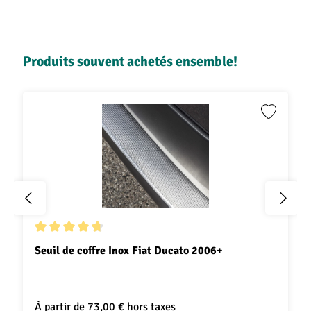
Hauteur du véhicule (mm)
2254
2522
H
Ignorer la galerie de produits
Produits souvent achetés ensemble!
3
Volume de chargement (m
)
8
9,5
Capacité de charge (Toit) (kg)
150
150
Note moyenne de 4.7 sur 5 étoiles
Seuil de coffre Inox Fiat Ducato 2006+
À partir de
73,00 €
hors taxes