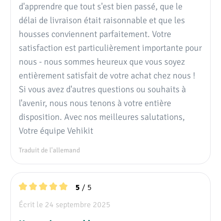
d'apprendre que tout s'est bien passé, que le
Ouverture pour
délai de livraison était raisonnable et que les
l'accoudoir sur la
housses conviennent parfaitement. Votre
✗
✗
housse de la banquette
satisfaction est particulièrement importante pour
passager
nous - nous sommes heureux que vous soyez
Ouverture pour la
entièrement satisfait de votre achat chez nous !
tablette pliante sur la
Si vous avez d'autres questions ou souhaits à
✗
✗
housse de la banquette
l'avenir, nous nous tenons à votre entière
passager
disposition. Avec nos meilleures salutations,
Votre équipe Vehikit
Toutes les configurations ci-dessus conviennent
également aux sièges conducteur à suspension
Traduit de l'allemand
pneumatique.
/ 5
5
Installation des housses
Note moyenne de 5 sur 5 étoiles
Écrit le 24 septembre 2025
Les housses sont prêtes à l’emploi et s’enfilent directement