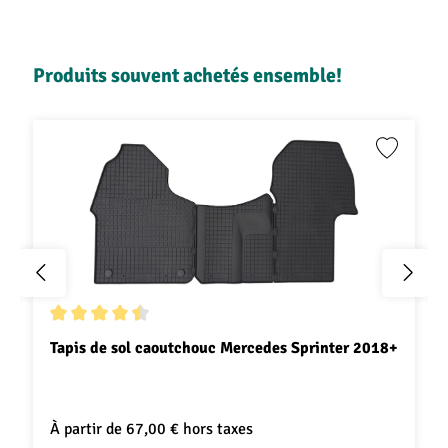
Ignorer la galerie de produits
Produits souvent achetés ensemble!
Le similicuir, un choix de qualité
Forts de notre expérience dans le domaine utilitaire, nous
vous recommandons d’utiliser des housses en similicuir
répondant aux exigences des professionnels. Ce matériau
permet en effet de protéger de manière efficace vos sièges
contre les tâches diverses, l’humidité et l’exposition aux
U.V., qui peuvent entraîner une décoloration de vos sièges.
Note moyenne de 4.4 sur 5 étoiles
Tapis de sol caoutchouc Mercedes Sprinter 2018+
Le similicuir est
et ne requiert pas
facile à nettoyer
d’entretien particulier. Un coup de chiffon humide suffit
pour garder vos housses intactes. De plus, nos housses de
siège sont composées de trois épaisseurs pour un plus
À partir de
67,00 €
hors taxes