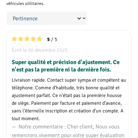
housse du siège
véhicules utilitaires.
passager
Toutes les configurations ci-dessus conviennent
également aux sièges conducteur à suspension
pneumatique.
/ 5
5
Note moyenne de 5 sur 5 étoiles
Écrit le 30 décembre 2025
Super qualité et précision d'ajustement. Ce
Configuration siège-banquette
n'est pas la première ni la dernière fois.
Configuratio
Configuratio
Livraison rapide. Contact super sympa et compétent au
n D
n E
téléphone. Comme d'habitude, très bonne qualité et
ajustement parfait. Ce n'était pas la première housse
Siège conducteur
✓
✗
de siège. Paiement par facture et paiement d'avance,
standard
sans l'éternelle inscription et création d'un compte. A
tout moment.
Siège conducteur
✗
✓
Notre commentaire : Cher client, Nous vous
confort
🛈
remercions vivement pour votre super évaluation