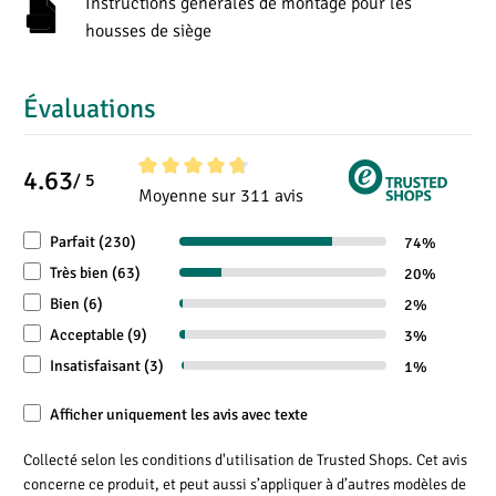
Instructions générales de montage pour les
Housses siège passager
1 -
1 -
1 -
housses de siège
dossier
dossier
dossier
Volume de chargement (m3)
7,8
8,8
Housses d'appui-tête
2
2
2
Évaluations
Capacité de charge (Toit) (kg)
300
150
Housses d'accoudoir
2
2
2
4.63
/ 5
Ouverture pour
Note moyenne de 4.6 sur 5 étoiles
Moyenne sur 311 avis
l'accoudoir sur la
1 (côté
1 (côté
1 (côté
housse du siège
droit)
droit)
droit)
Parfait (230)
74%
conducteur
🛈
Très bien (63)
20%
Bien (6)
2%
Ouverture pour
Acceptable (9)
3%
l'accoudoir sur la
1 (côté
1 (côté
1 (côté
Insatisfaisant (3)
1%
housse du siège
gauche)
gauche)
gauche)
passager
🛈
Afficher uniquement les avis avec texte
Ouverture pour la
Collecté selon les conditions d'utilisation de Trusted Shops. Cet avis
tablette pliante sur la
concerne ce produit, et peut aussi s’appliquer à d’autres modèles de
✗
✗
✗