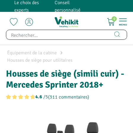
Le choix des
Conseil
tenu principal
experts
personnalisé
0
Équipement de la cabine
Housses de siège pour utilitaires
Housses de siège (simili cuir) -
Mercedes Sprinter 2018+
/5
(311 commentaires)
4.6
Note moyenne de 4.6 sur 5 étoiles
Ignorer la galerie d'images