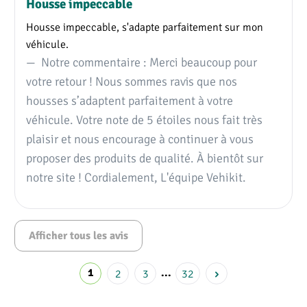
sur vos sièges. Avant de commencer à les installer,
Housse impeccable
assurez-vous que le set est complet et correspond à la
Housse impeccable, s'adapte parfaitement sur mon
configuration de vos sièges. Comme les housses sont faites
véhicule.
sur mesure, leur
peut les rendre parfois
coupe ajustée
Notre commentaire : Merci beaucoup pour
difficiles à enfiler. N’hésitez pas à utiliser le petit outil en
votre retour ! Nous sommes ravis que nos
plastique fourni pour rentrer le bord des housses. En
housses s’adaptent parfaitement à votre
fonction de votre véhicule, il vous faudra peut-être
véhicule. Votre note de 5 étoiles nous fait très
démonter et remonter certaines parties du siège (appuie-
plaisir et nous encourage à continuer à vous
têtes, molettes de réglage, protections en plastique, etc.).
Regardez la vidéo suivante pour plus de conseils (modèle
proposer des produits de qualité. À bientôt sur
Crafter 2017+ dans la vidéo).
notre site ! Cordialement, L'équipe Vehikit.
Afficher tous les avis
1
2
3
...
32