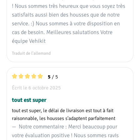
Banquette passager
! Nous sommes très heureux que vous soyez très
✓
✓
standard
satisfaits aussi bien des housses que de notre
service. :) Nous sommes à votre disposition en
Banquette passager
✗
✗
confort
🛈
cas de besoin. Meilleures salutations Votre
équipe Vehikit
Housses siège
1 - assise
1 - assise
conducteur
1 - dossier
1 - dossier
Traduit de l'allemand
Housses banquette
1 - assise
1 - assise
passager
1 - dossier
1 - dossier
/ 5
5
Note moyenne de 5 sur 5 étoiles
Housses d'appui-tête
3
3
Écrit le 6 octobre 2025
tout est super
Housses d'accoudoir
1
1
tout est super, le délai de livraison est tout à fait
Ouverture pour
raisonnable, les housses s'adaptent parfaitement
l'accoudoir sur la
1 (côté droit)
1 (côté droit)
Notre commentaire : Merci beaucoup pour
housse du siège
votre évaluation positive ! Nous sommes ravis
conducteur
🛈