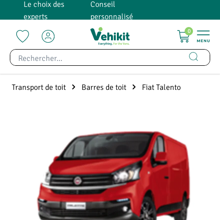
Le choix des
Conseil
tenu principal
experts
personnalisé
0
Transport de toit
Barres de toit
Fiat Talento