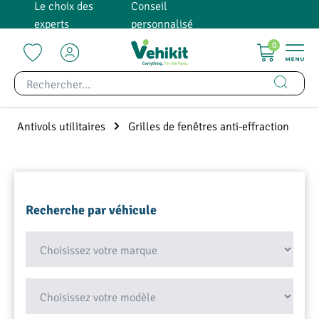
Le choix des
Conseil
tenu principal
experts
personnalisé
0
Antivols utilitaires
Grilles de fenêtres anti-effraction
Recherche par véhicule