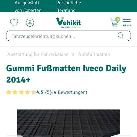
Ausgewählt
Persönliche
alt springen
von Experten
Beratung
0
Ausstattung für Fahrerkabine
Autofußmatten
Gummi Fußmatten Iveco Daily
2014+
/5
(49 Bewertungen)
4.5
Durchschnittliche Bewertung von 4.4 von 5 Sternen
Bildergalerie überspringen