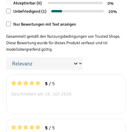
Akzeptierbar (0)
0%
Oxidation verhindert. Der Aluminium Dachträger ALU-TOP
Unbefriedigend (1)
20%
für den Mercedes Sprinter wird mit speziellen Rostfreien-
Stützfüßen und hochwertigen ABS Kunststoff Endteilen
Nur Bewertungen mit Text anzeigen
geliefert. Das vergleichbar geringe Grundgewicht wirkt sich
Gesammelt gemäß den Nutzungsbedingungen von Trusted Shops.
auf Ihre Nutzlast und den Kraftstoffverbrauch aus.
Diese Bewertung wurde für dieses Produkt verfasst und ist
modellübergreifend gültig.
/ 5
5
Durchschnittliche Bewertung von 5 von 5 Sternen
Geschrieben am 16. Juli 2026
/ 5
5