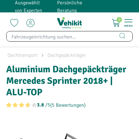
Ausgewählt
Persönliche
alt springen
von Experten
Beratung
0
Dachtransport
Dachgepäckträger
Aluminium Dachgepäckträger
Mercedes Sprinter 2018+ |
ALU-TOP
/5
(5 Bewertungen)
3.8
Durchschnittliche Bewertung von 3.8 von 5 Sternen
Bildergalerie überspringen