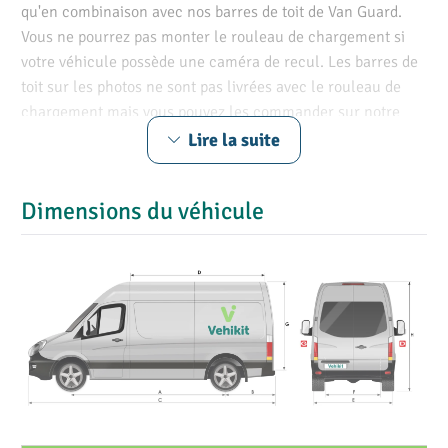
qu'en combinaison avec nos barres de toit de Van Guard.
Vous ne pourrez pas monter le rouleau de chargement si
votre véhicule possède une caméra de recul. Les barres de
toit sur les photos ne sont pas livrées avec le rouleau de
chargement mais vous pouvez les commander sur notre
site.
Lire la suite
Le rouleau de chargement facilite le chargement et le
déchargement d'objets volumineux, comme une échelle,
Dimensions du véhicule
sur le toit de votre Peugeot Boxer. De plus, le rouleau de
chargement a une capacité de charge maximale de 50 kg et
il protège l'arrière de votre véhicule utilitaire contre les
rayures et les bosses.
Notre rouleau de chargement est conçu
avec un matériau de haute qualité pour
une meilleure durabilité
Le cadre du rouleau de chargement est en acier inoxydable.