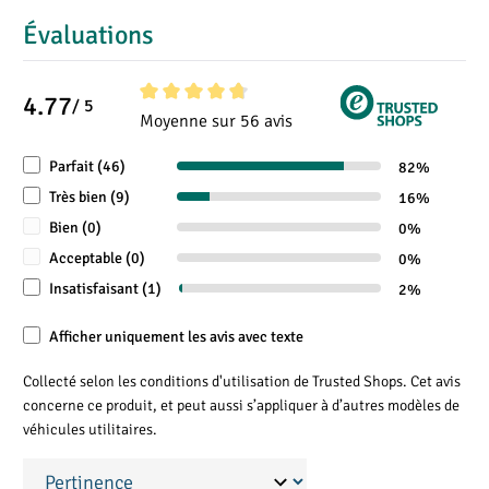
Évaluations
3
Volume de chargement (m
)
8
9,5
4.77
Capacité de charge (Toit) (kg)
150
150
/ 5
Note moyenne de 4.7 sur 5 étoiles
Moyenne sur 56 avis
Parfait (46)
82%
Très bien (9)
16%
Bien (0)
0%
Acceptable (0)
0%
Insatisfaisant (1)
2%
Afficher uniquement les avis avec texte
Collecté selon les conditions d'utilisation de Trusted Shops. Cet avis
concerne ce produit, et peut aussi s’appliquer à d’autres modèles de
véhicules utilitaires.