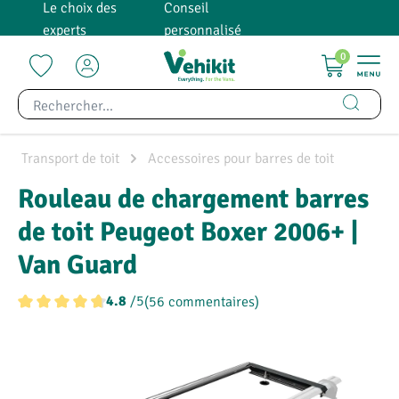
Le choix des
Conseil
tenu principal
experts
personnalisé
0
Transport de toit
Accessoires pour barres de toit
Rouleau de chargement barres
de toit Peugeot Boxer 2006+ |
Van Guard
/5
(56 commentaires)
4.8
Note moyenne de 4.7 sur 5 étoiles
Ignorer la galerie d'images