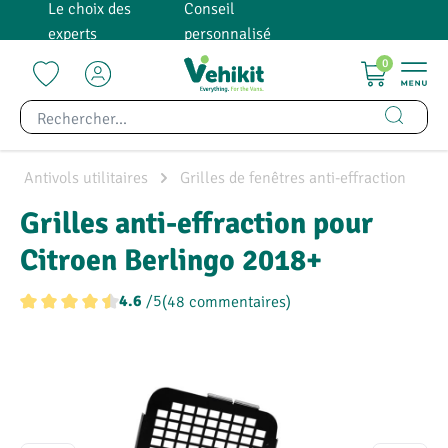
Le choix des
Conseil
tenu principal
experts
personnalisé
0
Antivols utilitaires
Grilles de fenêtres anti-effraction
Grilles anti-effraction pour
Citroen Berlingo 2018+
/5
(48 commentaires)
4.6
Note moyenne de 4.5 sur 5 étoiles
Ignorer la galerie d'images