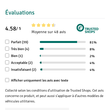
Montage
Évaluations
Les grilles anti-infraction sont faites sur mesure pour le
Citroen Berlingo. Pour monter les grilles anti-effraction,
vous devez d'abord marquer les points de montage, puis
4.58
/ 5
Note moyenne de 4.5 sur 5 étoiles
Moyenne sur 48 avis
pré-percer quelques trous. Avec les vis fournies, vous
pouvez les assembler rapidement et facilement. Les
Parfait (39)
81%
instructions de montage complètes se trouvent sous
Très bien (4)
8%
l'onglet « Instructions de montage »
Bien (1)
2%
Conseil : Pour une installation optimale, nettoyez les vitres
Acceptable (2)
4%
avant le montage.
Insatisfaisant (2)
4%
Afficher uniquement les avis avec texte
Collecté selon les conditions d'utilisation de Trusted Shops. Cet avis
concerne ce produit, et peut aussi s’appliquer à d’autres modèles de
véhicules utilitaires.