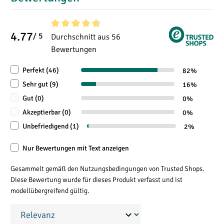
4.77
Durchschnittliche Bewertung von 4.7 von 5 Sterne
/ 5
Durchschnitt aus 56
Bewertungen
Perfekt (46)
82%
Sehr gut (9)
16%
Gut (0)
0%
Akzeptierbar (0)
0%
Unbefriedigend (1)
2%
Nur Bewertungen mit Text anzeigen
Gesammelt gemäß den Nutzungsbedingungen von Trusted Shops.
Diese Bewertung wurde für dieses Produkt verfasst und ist
modellübergreifend gültig.