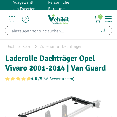
Ausgewählt
Persönliche
alt springen
von Experten
Beratung
0
Dachtransport
Zubehör für Dachträger
Laderolle Dachträger Opel
Vivaro 2001-2014 | Van Guard
/5
(56 Bewertungen)
4.8
Durchschnittliche Bewertung von 4.7 von 5 Sternen
Bildergalerie überspringen