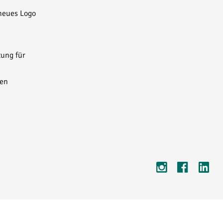
neues Logo
tung für
ten