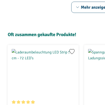
NV250 zugeschnitten. Konfigurieren Sie lieber Ihr eigenes S
Mehr anzeig
Konfigurator
.
Ausführung A — BEKS Schubladensystem
Produktgalerie überspringen
Gewicht:
64 kg
Oft zusammen gekaufte Produkte!
Maße der Rückseite (h x b x
191 mm x 1215 mm x 1471 mm
t) :
Innenmaße (h x b x t) :
2 Schubladen: 117 mm x 557 
Ausführung B — BEKS Schubladensystem
Gewicht:
108,6 kg
Maße der Seitentür (h x b x
348 mm x 415 mm x 1326 mm
t) :
Maße der Rückseite (h x b x
348 mm x 1215 mm x 1036 mm