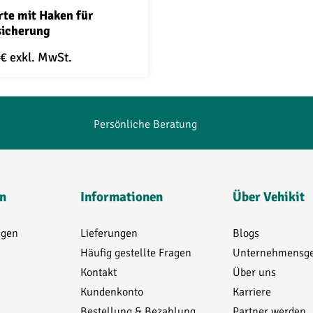
te mit Haken für
m x 902 mm
icherung
mm x 902 mm
 €
exkl. MwSt.
m x 1192 mm
Persönliche Beratung
n
Informationen
Über Vehikit
ngen
Lieferungen
Blogs
m x 1192 mm
Häufig gestellte Fragen
Unternehmensge
m x 1192 mm
Kontakt
Über uns
m x 757 mm
Kundenkonto
Karriere
m x 757 mm
Bestellung & Bezahlung
Partner werden