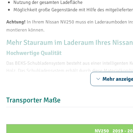
Nutzung der gesamten Ladefläche
Möglichkeit große Gegenstände mit Hilfe des mitgeliefert
In Ihrem Nissan NV250 muss ein Laderaumboden inst
Achtung!
montieren können.
Mehr Stauraum im Laderaum Ihres Nissa
Hochwertige Qualität
Das BEKS-Schubladensystem besteht aus einer intelligenten 
Holz. Das Schubladensystem erhält durch diese Materialkombina
Das leichte Gewicht sorgt außerdem für eine optimale Gewicht
Mehr anzeig
einzelnen Schubladen haben jeweils eine Tragfähigkeit von mi
Schließsystem sorgt für einen einwandfreien Betrieb.
Transporter Maße
Erhöhen Sie den Gebrauchskomfort Ihres Nissan
Das BEKS-Schubladensystem stellt sicher, dass Sie alle Gerä
Lücken im Lagerbestand leicht erkennen und Ihre Arbeitsprozes
Schubladen bieten die Möglichkeit, Ihre Arbeit bequem und e
NV250 2019 - 20