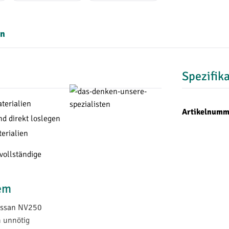
en
Spezifik
terialien
Artikelnumm
d direkt loslegen
terialien
vollständige
em
Nissan NV250
 unnötig