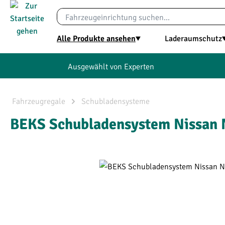
springen
Zur Hauptnavigation springen
Alle Produkte ansehen
Laderaumschutz
Ausgewählt von Experten
Fahrzeugregale
Schubladensysteme
BEKS Schubladensystem Nissan 
Bildergalerie überspringen