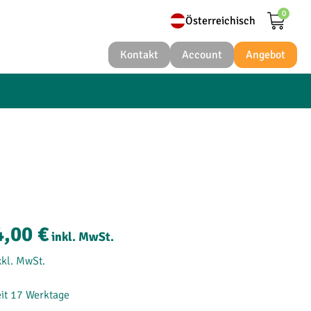
0
Österreichisch
Kontakt
Account
Angebot
Nederlands
Deutsch
Belgisch
Belgique
Österreichisch
Français
4,00 €
inkl. MwSt.
Polski
xkl. MwSt.
eit 17 Werktage