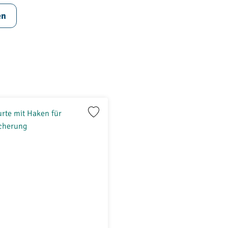
chubladensystem? Nutzen Sie dann unseren
en
mm x 1337 mm