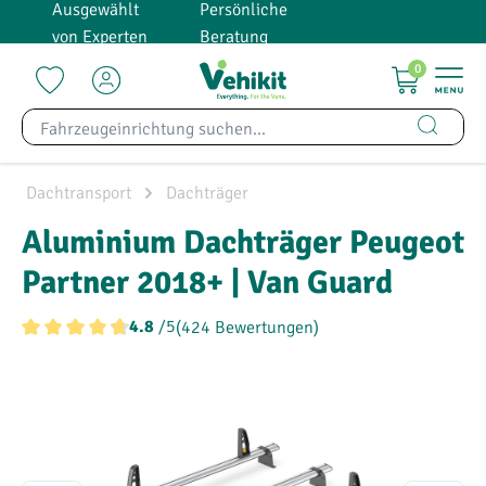
Ausgewählt
Persönliche
alt springen
von Experten
Beratung
0
Dachtransport
Dachträger
Aluminium Dachträger Peugeot
Partner 2018+ | Van Guard
/5
(424 Bewertungen)
4.8
Durchschnittliche Bewertung von 4.8 von 5 Sternen
Bildergalerie überspringen