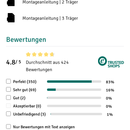
Montageanleitung | 2 Träger
Dachlast (kg)
170
170
Ihres Peugeot Partner installiert. Der modellspezifisch
zusammengestellte Montage-Satz ermöglicht es Ihnen um
Montageanleitung | 3 Träger
den Dachträger auf den vom Fabrikanten vorgesehenen
Befestigungen zu montieren. Im Schnitt brauchen Sie ca. 5
Minuten pro Querstrebe.
Bewertungen
4.8
Durchschnittliche Bewertung von 4.8 von 5 Sternen
/ 5
Durchschnitt aus 424
Bewertungen
Perfekt (350)
83%
Sehr gut (69)
16%
Gut (2)
0%
Akzeptierbar (0)
0%
Unbefriedigend (3)
1%
Nur Bewertungen mit Text anzeigen